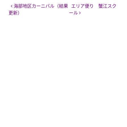
投稿ナビゲーション
海部地区カーニバル（結果
エリア便り 蟹江スク
更新）
ール