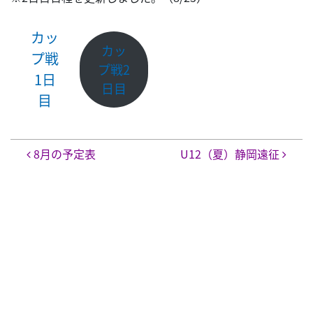
カッ
カッ
プ戦
プ戦2
1日
日目
目
投稿ナビゲーション
8月の予定表
U12（夏）静岡遠征