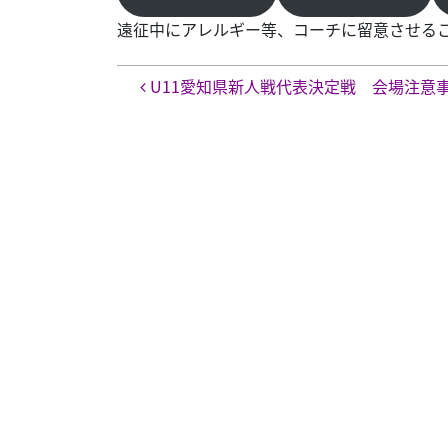
遠征中にアレルギー等、コーチに留意させる
投稿ナビゲーション
U11愛知県新人戦代表決定戦 会場注意